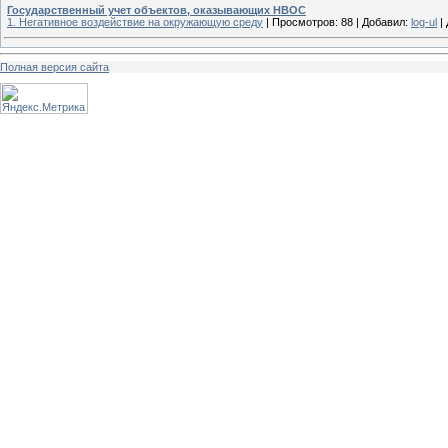
Государственный учет объектов, оказывающих НВОС
1. Негативное воздействие на окружающую среду
|
Просмотров:
88
|
Добавил:
log-ul
|
Полная версия сайта