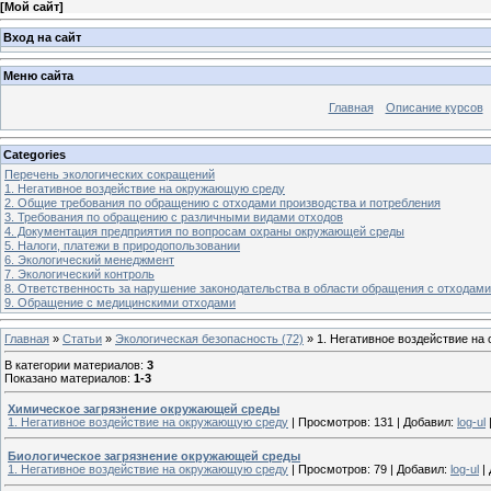
[
Мой сайт
]
Вход на сайт
Меню сайта
Главная
Описание курсов
Categories
Перечень экологических сокращений
1. Негативное воздействие на окружающую среду
2. Общие требования по обращению с отходами производства и потребления
3. Требования по обращению с различными видами отходов
4. Документация предприятия по вопросам охраны окружающей среды
5. Налоги, платежи в природопользовании
6. Экологический менеджмент
7. Экологический контроль
8. Ответственность за нарушение законодательства в области обращения с отходами
9. Обращение с медицинскими отходами
Главная
»
Статьи
»
Экологическая безопасность (72)
» 1. Негативное воздействие н
В категории материалов
:
3
Показано материалов
:
1-3
Химическое загрязнение окружающей среды
1. Негативное воздействие на окружающую среду
|
Просмотров:
131
|
Добавил:
log-ul
Биологическое загрязнение окружающей среды
1. Негативное воздействие на окружающую среду
|
Просмотров:
79
|
Добавил:
log-ul
|