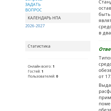
Стан
ЗАДАТЬ
оста
ВОПРОС
быть
КАЛЕНДАРЬ НПА
явля
2026-2027
сред
в дв
Статистика
Отве
Типо
сред
Онлайн всего:
1
обез
Гостей:
1
от 17
Пользователей:
0
Выда
расф
прим
поме
обез