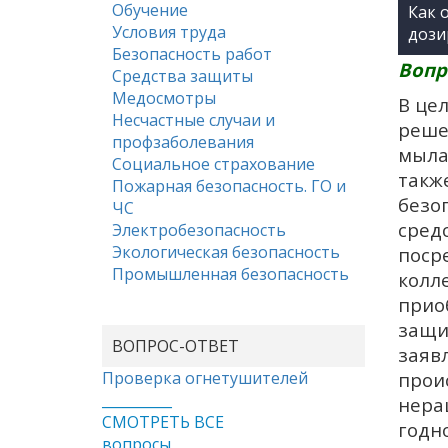
Обучение
Как 
Условия труда
дози
Безопасность работ
Вопр
Средства защиты
Медосмотры
В це
Несчастные случаи и
реше
профзаболевания
мыла
Социальное страхование
такж
Пожарная безопасность. ГО и
безо
ЧС
сред
Электробезопасность
Экологическая безопасность
поср
Промышленная безопасность
колл
прио
защи
ВОПРОС-ОТВЕТ
заявл
Проверка огнетушителей
прои
__________
нера
СМОТРЕТЬ ВСЕ
годно
вопросы