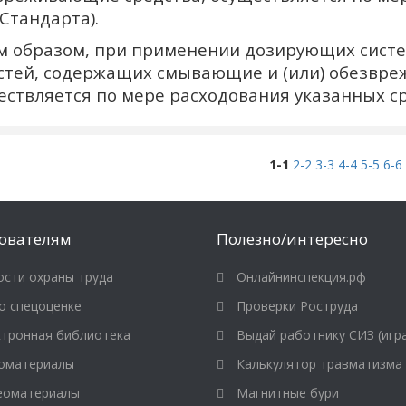
 Стандарта).
м образом, при применении дозирующих систе
стей, содержащих смывающие и (или) обезвре
ествляется по мере расходования указанных ср
1-1
2-2
3-3
4-4
5-5
6-6
ователям
Полезно/интересно
сти охраны труда
Онлайнинспекция.рф
о спецоценке
Проверки Роструда
тронная библиотека
Выдай работнику СИЗ (игр
оматериалы
Калькулятор травматизма
оматериалы
Магнитные бури