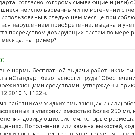
дарта, согласно которому смывающие и (или) 
вшиеся неиспользованными по истечении отчет
 использованы в следующем месяце при соблюд
ться нарушением приобретение, выдача и уч
ств посредством дозирующих систем по мере р
а месяца, например?
т
:
вые нормы бесплатной выдачи работникам см
ств иСтандарт безопасности труда "Обеспечен
вреживающими средствами" утверждены прик
.12.2010 N 1122н.
ча работникам жидких смывающих и (или) обе
асованных в упаковки емкостью более 250 мл,
енения дозирующих систем, которые размеща
щениях. Пополнение или замена емкостей, со
вреживающие средства, осуществляется по мер