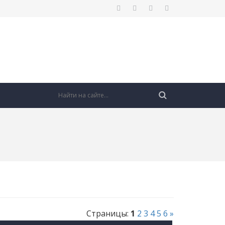
Страницы
:
1
2
3
4
5
6
»