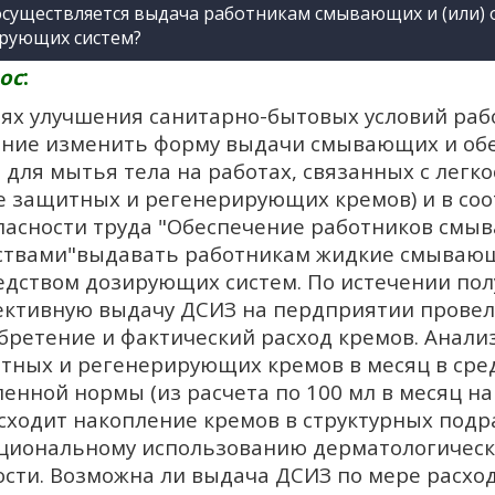
осуществляется выдача работникам смывающих и (или
рующих систем?
ос
:
лях улучшения санитарно-бытовых условий раб
ние изменить форму выдачи смывающих и обе
 для мытья тела на работах, связанных с лег
е защитных и регенерирующих кремов) и в соот
пасности труда "Обеспечение работников с
ствами"выдавать работникам жидкие смываю
едством дозирующих систем. По истечении пол
ективную выдачу ДСИЗ на пердприятии провел
бретение и фактический расход кремов. Анализ
тных и регенерирующих кремов в месяц в сред
енной нормы (из расчета по 100 мл в месяц на 
сходит накопление кремов в структурных подр
циональному использованию дерматологически
сти. Возможна ли выдача ДСИЗ по мере расходо