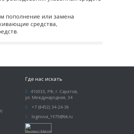
м пополнение или замена
живающие средства,
едств.
Где нас искать
410033, РФ, г. Саратов,
ул. Международная, 34
+7 (8452) 34-24-36
а)
loginova_1975@bk.ru