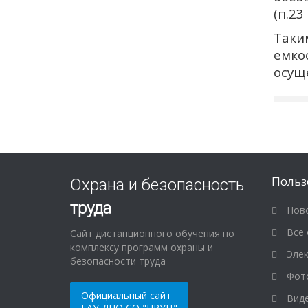
(п.23
Таки
емко
осущ
Польз
Охрана и безопасность
труда
Ново
Все 
Сайт дистанционного обучения по
комплексу программ охраны и
Элек
безопасности труда
Фот
Официальный сайт
Виде
ГАУ ДПО СО "ПРУЦ"