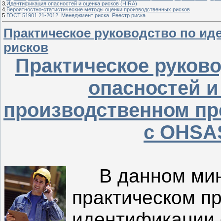
3.
Идентификация опасностей и оценка рисков (HIRA)
4.
Вероятностно-статистические методы оценки производственных рисков
5.
ГОСТ 51901.21-2012. Менеджмент риска. Реестр риска
Практическое руководство по ид
рисков
Практическое руков
опасностей и
производственном пр
с OHSAS
В данном мини
практическом п
идентификации 