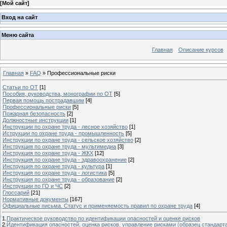
[
Мой сайт
]
Вход на сайт
Меню сайта
Главная
Описание курсов
Главная
»
FAQ
»
Профессиональные риски
Статьи по ОТ
[1]
Пособия, руководства, монографии по ОТ
[5]
Первая помощь пострадавшим
[4]
Профессиональные риски
[5]
Пожарная безопасность
[2]
Должностные инструкции
[1]
Инструкции по охране труда - лесное хозяйство
[1]
Иструкции по охране труда - промышленность
[5]
Инструкции по охране труда - сельское хозяйство
[2]
Инструкция по охране труда - мультимедиа
[3]
Инструкция по охране труда - ЖКХ
[12]
Инструкция по охране труда - здравоохранение
[2]
Инструкция по охране труда - культура
[1]
Инструкция по охране труда - логистика
[5]
Инструкция по охране труда - образование
[2]
Инструкции по ГО и ЧС
[2]
Глоссарий
[21]
Нормативные документы
[167]
Официальные письма. Статус и применяемость правил по охране труда
[4]
1.
Практическое руководство по идентификации опасностей и оценке рисков
2.
Идентификация опасностей, оценка рисков, управление рисками (образец стандарт