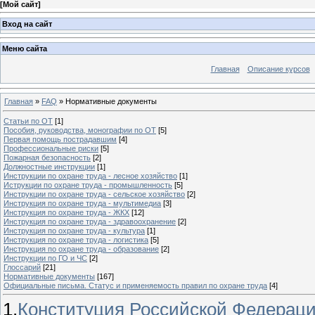
[
Мой сайт
]
Вход на сайт
Меню сайта
Главная
Описание курсов
Главная
»
FAQ
»
Нормативные документы
Статьи по ОТ
[1]
Пособия, руководства, монографии по ОТ
[5]
Первая помощь пострадавшим
[4]
Профессиональные риски
[5]
Пожарная безопасность
[2]
Должностные инструкции
[1]
Инструкции по охране труда - лесное хозяйство
[1]
Иструкции по охране труда - промышленность
[5]
Инструкции по охране труда - сельское хозяйство
[2]
Инструкция по охране труда - мультимедиа
[3]
Инструкция по охране труда - ЖКХ
[12]
Инструкция по охране труда - здравоохранение
[2]
Инструкция по охране труда - культура
[1]
Инструкция по охране труда - логистика
[5]
Инструкция по охране труда - образование
[2]
Инструкции по ГО и ЧС
[2]
Глоссарий
[21]
Нормативные документы
[167]
Официальные письма. Статус и применяемость правил по охране труда
[4]
1.
Конституция Российской Федерац