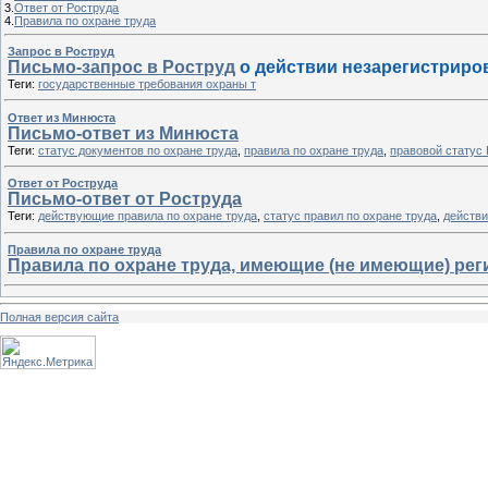
3.
Ответ от Роструда
4.
Правила по охране труда
Запрос в Роструд
Письмо-запрос в Роструд
о действии незарегистриро
Теги:
государственные требования охраны т
Ответ из Минюста
Письмо-ответ из Минюста
Теги:
статус документов по охране труда
,
правила по охране труда
,
правовой статус
Ответ от Роструда
Письмо-ответ от Роструда
Теги:
действующие правила по охране труда
,
статус правил по охране труда
,
действи
Правила по охране труда
Правила по охране труда, имеющие (не имеющие) рег
Полная версия сайта