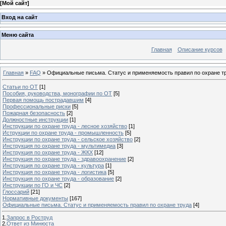
[
Мой сайт
]
Вход на сайт
Меню сайта
Главная
Описание курсов
Главная
»
FAQ
»
Официальные письма. Статус и применяемость правил по охране т
Статьи по ОТ
[1]
Пособия, руководства, монографии по ОТ
[5]
Первая помощь пострадавшим
[4]
Профессиональные риски
[5]
Пожарная безопасность
[2]
Должностные инструкции
[1]
Инструкции по охране труда - лесное хозяйство
[1]
Иструкции по охране труда - промышленность
[5]
Инструкции по охране труда - сельское хозяйство
[2]
Инструкция по охране труда - мультимедиа
[3]
Инструкция по охране труда - ЖКХ
[12]
Инструкция по охране труда - здравоохранение
[2]
Инструкция по охране труда - культура
[1]
Инструкция по охране труда - логистика
[5]
Инструкция по охране труда - образование
[2]
Инструкции по ГО и ЧС
[2]
Глоссарий
[21]
Нормативные документы
[167]
Официальные письма. Статус и применяемость правил по охране труда
[4]
1.
Запрос в Роструд
2.
Ответ из Минюста