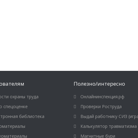
ователям
Полезно/интересно
сти охраны труда
Онлайнинспекция.рф
о спецоценке
Проверки Роструда
тронная библиотека
Выдай работнику СИЗ (игр
оматериалы
Калькулятор травматизма
оматериалы
Магнитные бури