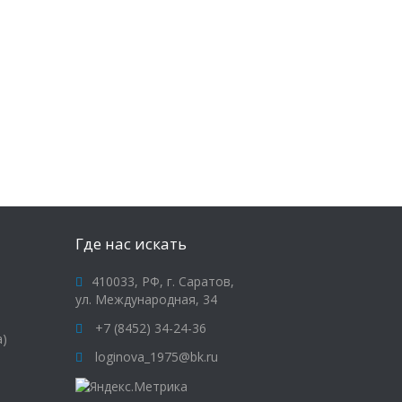
Где нас искать
410033, РФ, г. Саратов,
ул. Международная, 34
+7 (8452) 34-24-36
а)
loginova_1975@bk.ru