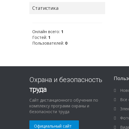
Статистика
Онлайн всего:
1
Гостей:
1
Пользователей:
0
Польз
Охрана и безопасность
труда
Ново
Все 
Сайт дистанционного обучения по
комплексу программ охраны и
Элек
безопасности труда
Фот
Официальный сайт
Виде