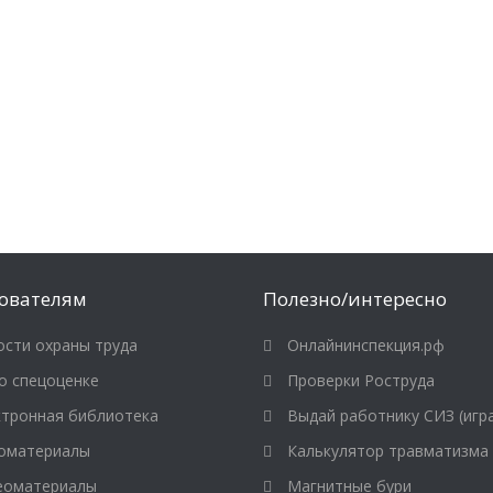
ователям
Полезно/интересно
сти охраны труда
Онлайнинспекция.рф
о спецоценке
Проверки Роструда
тронная библиотека
Выдай работнику СИЗ (игр
оматериалы
Калькулятор травматизма
оматериалы
Магнитные бури