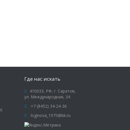
Где нас искать
410033, РФ, г. Саратов,
ул. Международная, 34
+7 (8452) 34-24-36
а)
loginova_1975@bk.ru