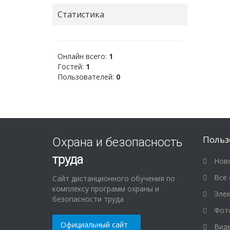
Статистика
Онлайн всего:
1
Гостей:
1
Пользователей:
0
Польз
Охрана и безопасность
труда
Ново
Все 
Сайт дистанционного обучения по
комплексу программ охраны и
Элек
безопасности труда
Фот
Официальный сайт
Виде