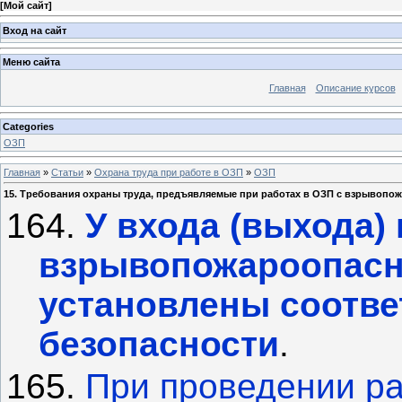
[
Мой сайт
]
Вход на сайт
Меню сайта
Главная
Описание курсов
Categories
ОЗП
Главная
»
Статьи
»
Охрана труда при работе в ОЗП
»
ОЗП
15. Требования охраны труда, предъявляемые при работах в ОЗП с взрывопо
164.
У входа (выхода) 
взрывопожароопасн
установлены соотве
безопасности
.
165.
При проведении ра