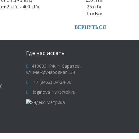
от 2 кГц - 400 кГц
25 нТл
15 кВ/м
ВЕРНУТЬСЯ
Где нас искать
410033, РФ, г. Саратов,
ул. Международная, 34
+7 (8452) 34-24-36
а)
loginova_1975@bk.ru