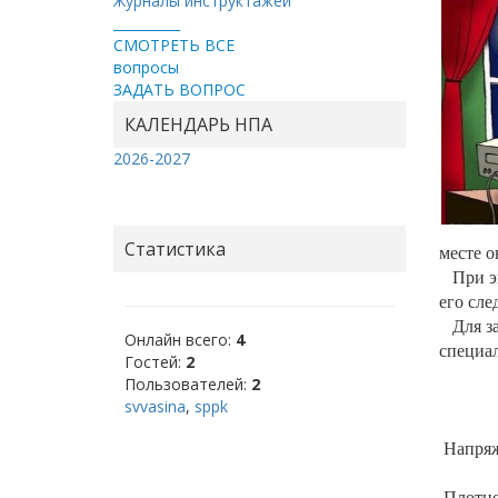
Журналы инструктажей
__________
СМОТРЕТЬ ВСЕ
вопросы
ЗАДАТЬ ВОПРОС
КАЛЕНДАРЬ НПА
2026-2027
Статистика
месте о
При эк
его сле
Для за
Онлайн всего:
4
специа
Гостей:
2
Пользователей:
2
svvasina
,
sppk
Напряж
Плотно