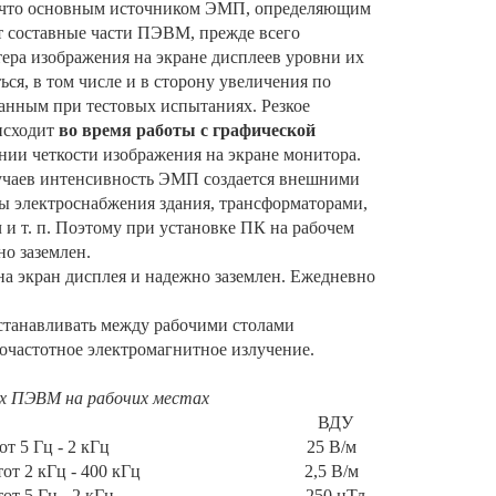
, что основным источником ЭМП, определяющим
т составные части ПЭВМ, прежде всего
ера изображения на экране дисплеев уровни их
ся, в том числе и в сторону увеличения по
анным при тестовых испытаниях. Резкое
исходит
во время работы с графической
нии четкости изображения на экране монитора.
лучаев интенсивность ЭМП создается внешними
мы электроснабжения здания, трансформаторами,
и т. п. Поэтому при установке ПК на рабочем
о заземлен.
 экран дисплея и надежно заземлен. Ежедневно
станавливать между рабочими столами
частотное электромагнитное излучение.
х ПЭВМ на рабочих местах
ВДУ
от 5 Гц - 2 кГц
25 В/м
от 2 кГц - 400 кГц
2,5 В/м
от 5 Гц - 2 кГц
250 нТл