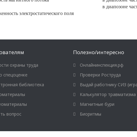
в диапозоне част
енность электростатического поля
ователям
Полезно/интересно
сти охраны труда
Онлайнинспекция.рф
о спецоценке
Проверки Роструда
тронная библиотека
Выдай работнику СИЗ (игр
оматериалы
Калькулятор травматизма
оматериалы
Магнитные бури
ть вопрос
Биоритмы