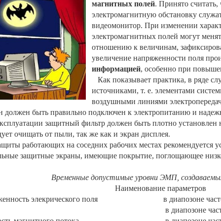
магнитных полей
. Принято считать
электромагнитную обстановку служа
видеомонитор. При изменении характ
электромагнитных полей могут менять
отношению к величинам, зафиксиров
увеличение напряженности поля про
информацией
, особенно при повыше
Как показывает практика, в ряде с
источниками, т. е. элементами систе
воздушными линиями электропередач 
н должен быть правильно подключен к электропитанию и надежн
сплуатации защитный фильтр должен быть плотно установлен на
дует очищать от пыли, так же как и экран дисплея.
щиты работающих на соседних рабочих местах рекомендуется у
льные защитные экраны, имеющие покрытие, поглощающее низко
Временные допустимые уровни ЭМП, создаваемы
Наименование параметров
енность элекрического поля
в диапозоне част
в диапозоне част
сть магнитного потока
в диапозоне част