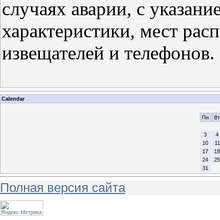
случаях аварии, с указани
характеристики, мест ра
извещателей и телефонов.
Calendar
Пн
Вт
3
4
10
11
17
18
24
25
31
Полная версия сайта