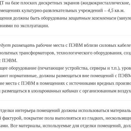
ДТ на базе плоских дискретных экранов (жидкокристаллические,
омещениях культурно-развлекательных учреждений –
4,5
кв.м.
ния должны быть оборудованы
защитным заземлением
(занул
ниями по эксплуатации.
дует размещать
рабочие места с ПЭВМ вблизи силовых кабелей
ольтных трансформаторов, технологического оборудования, со
 с ПЭВМ.
 оборудование (печатающие устройства, серверы и т.п.), уро
ают нормативные, должны размещаться вне помещений с ПЭВМ
е места с ПЭВМ в помещениях с источниками вредных произв
 размещаться в
изолированных кабинах
с организованным воздух
отделки интерьера помещений должны использоваться материалы
 фактурой, покрытие пола выполняться из гладких, нескользящ
ами. Все материалы, используемые для отделки помещений, до