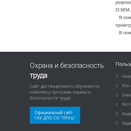
разреш
ПЭВМ д
В поме
провет
В поме
Польз
Охрана и безопасность
труда
Ново
Все 
Сайт дистанционного обучения по
комплексу программ охраны и
Элек
безопасности труда
Фот
Официальный сайт
Виде
ГАУ ДПО СО "ПРУЦ"
Зада