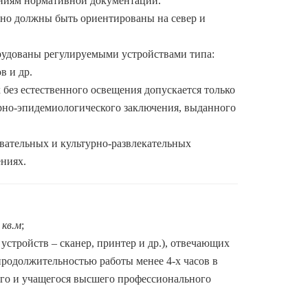
аниям нормативной документации.
о должны быть ориентированы на север и
дованы регулируемыми устройствами типа:
в и др.
з естественного освещения допускается только
рно-эпидемиологического заключения, выданного
вательных и культурно-развлекательных
ниях.
 кв.м
;
стройств – сканер, принтер и др.), отвечающих
родолжительностью работы менее 4-х часов в
лого и учащегося высшего профессионального