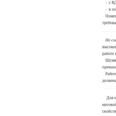
·
с В
·
в п
Помеще
требова
Не сле
высоков
работе
Шумящее
превыш
Рабочи
должны
Для 
матовой
свойств