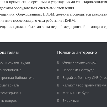
ены к применению органами и учреждениями санитарно-эпидеми
олжны оборудоваться системами отопления.
щениях, оборудованных ПЭВМ, должны проводиться ежедневная
ривание после каждого часа работы на ПЭВМ.
щениях должна быть аптечка первой медицинской помощи и с
ователям
Полезно/интересно
сти охраны труда
Онлайнинспекция.рф
о спецоценке
Проверки Роструда
тронная библиотека
Выдай работнику СИЗ (игр
оматериалы
Калькулятор травматизма
оматериалы
Магнитные бури
ть вопрос
Биоритмы