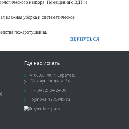
ологического надзора. Помещения с ВДТ и
 влажная уборка и систематическое
редства пожаротушения.
ВЕРНУТЬСЯ
Где нас искать
410033, РФ, г. Саратов,
ул. Международная, 34
+7 (8452) 34-24-36
а)
loginova_1975@bk.ru