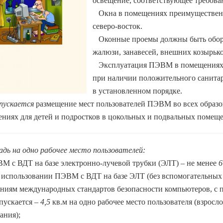
освещение, соответствующее требов
Окна в помещениях преимущественн
северо-восток.
Оконные проемы должны быть обору
жалюзи, занавесей, внешних козырько
Эксплуатация ПЭВМ в помещениях бе
при наличии положительного санита
в установленном порядке.
ускается
размещение мест пользователей ПЭВМ во всех образо
ниях для детей и подростков в цокольных и подвальных помеще
ь на одно рабочее место пользователей:
М с ВДТ на базе электронно-лучевой трубки (ЭЛТ) – не менее
6
 использовании ПЭВМ с ВДТ на базе ЭЛТ (без вспомогательных у
ниям международных стандартов безопасности компьютеров, с п
пускается –
4,5
кв.м на одно рабочее место пользователя (взрос
ания);