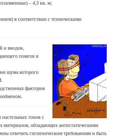
 плазменные) –
4,5
кв. м;
ением) в соответствии с техническими
 и вводов,
здающего помехи в
вни шума которого
.
одственных факторов
ообменом.
 пастельных тонов с
их материалов, обладающих антистатическими
лжны отвечать гигиеническим требованиям и быть