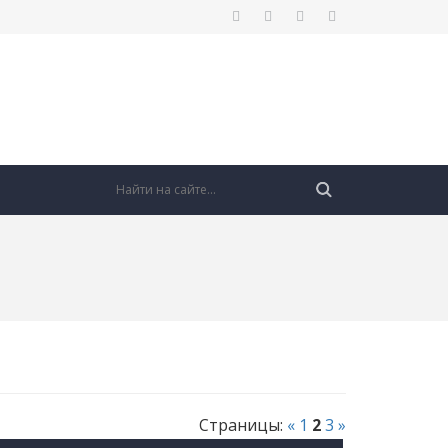
Страницы
:
«
1
2
3
»