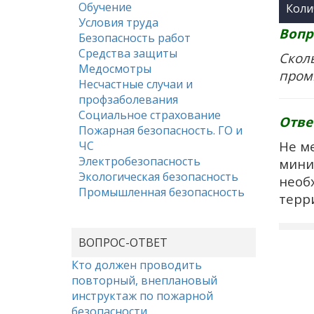
Обучение
Коли
Условия труда
Вопр
Безопасность работ
Средства защиты
Скол
Медосмотры
пром
Несчастные случаи и
профзаболевания
Социальное страхование
Отве
Пожарная безопасность. ГО и
Не м
ЧС
Электробезопасность
мини
Экологическая безопасность
необ
Промышленная безопасность
терр
ВОПРОС-ОТВЕТ
Кто должен проводить
повторный, внеплановый
инструктаж по пожарной
безопасности