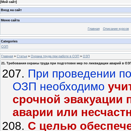
[
Мой сайт
]
Вход на сайт
Меню сайта
Главная
Описание курсов
Categories
ОЗП
Главная
»
Статьи
»
Охрана труда при работе в ОЗП
»
ОЗП
21. Требования охраны труда при подготовке мер по ликвидации аварий в ОЗ
207.
При проведении по
ОЗП необходимо
учи
срочной
эвакуации 
аварии или несчастн
208.
С целью обеспеч