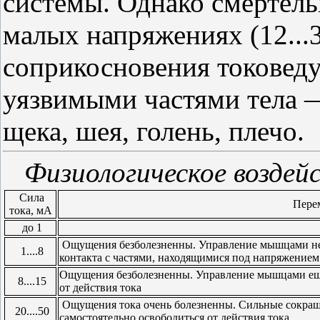
системы. Однако смертел
малых напряжениях (12...3
соприкосновения токоведу
уязвимыми частями тела —
щека, шея, голень, плечо.
Физиологическое воздейс
Сила
Пере
тока, мА
до 1
Ощущения безболезненны. Управление мышцами не 
1....8
контакта с частями, находящимися под напряжением
Ощущения безболезненны. Управление мышцами еще
8....15
от действия тока
Ощущения тока очень болезненны. Сильные сокращ
20....50
самостоятельно освободиться от действия тока