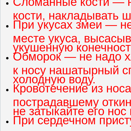
Сломанные кости — 
кости, накладывать ш
При укусах змеи — не
месте укуса, высасыв
укушенную конечност
Обморок — не надо х
к носу нашатырный сп
холодную воду.
Кровотечение из носа
пострадавшему откину
не затыкайте его нос 
При сердечном присту