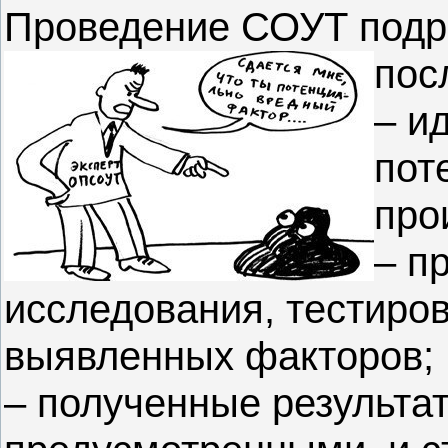
Проведение СОУТ подр
пос
– и
пот
про
– п
исследования, тестиро
выявленных факторов;
– полученные результа